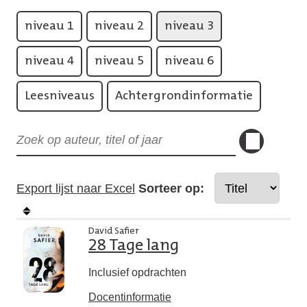
niveau 1
niveau 2
niveau 3
niveau 4
niveau 5
niveau 6
Leesniveaus
Achtergrondinformatie
Export lijst naar Excel
Sorteer op:
David Safier
28 Tage lang
Inclusief opdrachten
Docentinformatie