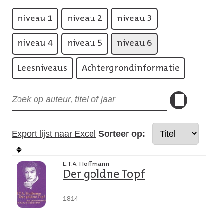
niveau 1
niveau 2
niveau 3
niveau 4
niveau 5
niveau 6
Leesniveaus
Achtergrondinformatie
Export lijst naar Excel
Sorteer op:
E.T.A. Hoffmann
Der goldne Topf
1814