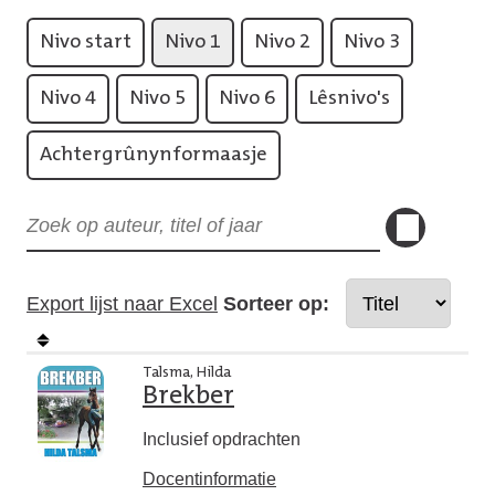
Nivo start
Nivo 1
Nivo 2
Nivo 3
Nivo 4
Nivo 5
Nivo 6
Lêsnivo's
Achtergrûnynformaasje
Export lijst naar Excel
Sorteer op:
Talsma, Hilda
Brekber
Inclusief opdrachten
Docentinformatie