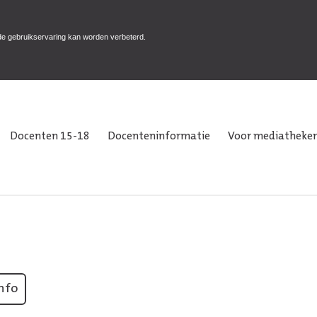
de gebruikservaring kan worden verbeterd.
Docenten 15-18
Docenteninformatie
Voor mediatheken
nfo