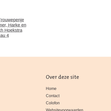
Frouwepenje
er, Harke en
ch Hoekstra
eau 4
Over deze site
Home
Contact
Colofon
Websitevoorwaarden