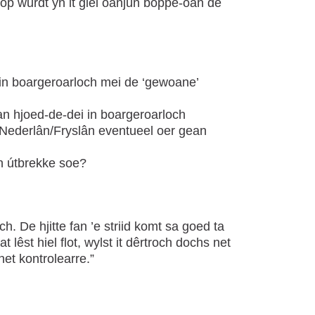
êrop wurdt yn it giel oanjûn boppe-oan de
 in boargeroarloch mei de ‘gewoane’
fan hjoed-de-dei in boargeroarloch
 Nederlân/Fryslân eventueel oer gean
n útbrekke soe?
rich. De hjitte fan ’e striid komt sa goed ta
t lêst hiel flot, wylst it dêrtroch dochs net
 net kontrolearre.”