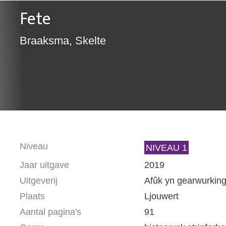
Fete
Braaksma, Skelte
Niveau
NIVEAU 1
Jaar uitgave
2019
Uitgeverij
Afûk yn gearwurking
Plaats
Ljouwert
Aantal pagina's
91