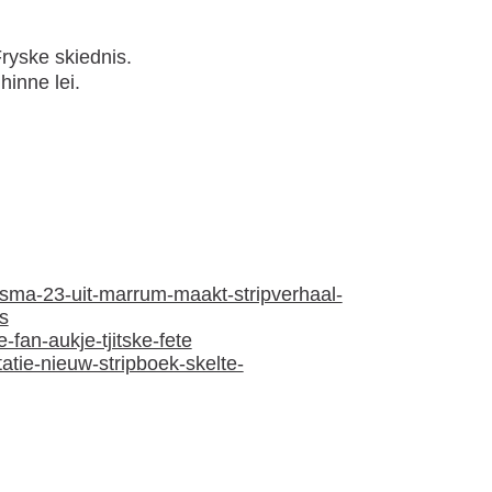
Fryske skiednis.
hinne lei.
aksma-23-uit-marrum-maakt-stripverhaal-
s
-fan-aukje-tjitske-fete
tatie-nieuw-stripboek-skelte-