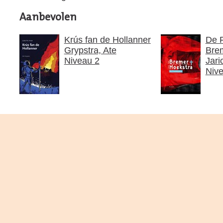
Aanbevolen
Krús fan de Hollanner
De 
Grypstra, Ate
Brem
Niveau 2
Jari
Niv