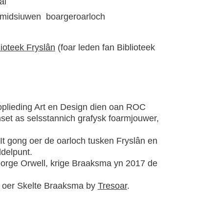
al
e midsiuwen
boargeroarloch
lioteek Fryslân
(foar leden fan Biblioteek
oplieding Art en Design dien oan ROC
nset as selsstannich grafysk foarmjouwer,
It gong oer de oarloch tusken Fryslân en
delpunt.
orge Orwell, krige Braaksma yn 2017 de
r oer Skelte Braaksma by
Tresoar
.