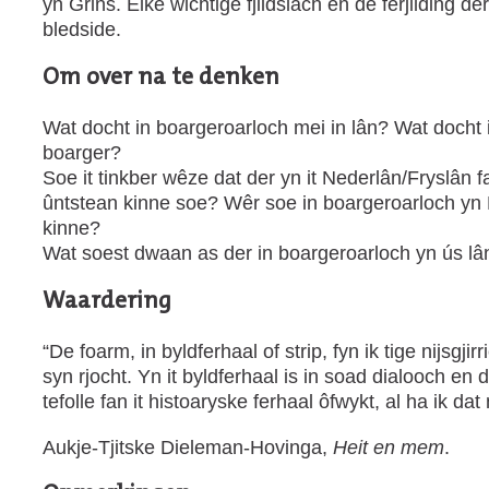
yn Grins. Elke wichtige fjildslach en de ferjilding d
bledside.
Om over na te denken
Wat docht in boargeroarloch mei in lân? Wat docht
boarger?
Soe it tinkber wêze dat der yn it Nederlân/Fryslân 
ûntstean kinne soe? Wêr soe in boargeroarloch yn
kinne?
Wat soest dwaan as der in boargeroarloch yn ús lâ
Waardering
“De foarm, in byldferhaal of strip, fyn ik tige nijsgjir
syn rjocht. Yn it byldferhaal is in soad dialooch en da
tefolle fan it histoaryske ferhaal ôfwykt, al ha ik dat
Aukje-Tjitske Dieleman-Hovinga,
Heit en mem
.