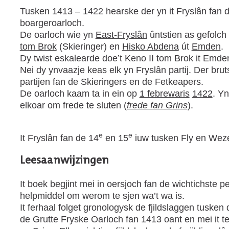
Tusken 1413 – 1422 hearske der yn it Fryslân fan do
boargeroarloch.
De oarloch wie yn
East-Fryslân
ûntstien as gefolch
tom Brok
(Skieringer) en
Hisko Abdena
út
Emden
.
Dy twist eskalearde doe’t Keno II tom Brok it Emde
Nei dy ynvaazje keas elk yn Fryslân partij. Der bru
partijen fan de Skieringers en de Fetkeapers.
De oarloch kaam ta in ein op
1 febrewaris
1422
. Yn
elkoar om frede te sluten (
frede fan Grins
).
e
e
It Fryslân fan de 14
en 15
iuw tusken Fly en Weze
Leesaanwijzingen
It boek begjint mei in oersjoch fan de wichtichste pe
helpmiddel om werom te sjen wa’t wa is.
It ferhaal folget gronologysk de fjildslaggen tuske
de Grutte Fryske Oarloch fan 1413 oant en mei it t