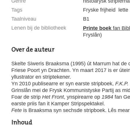
Genre
histoarysk stripferha
Tags
Fryske frijheid
lett
Taalniveau
B1
Lenen bij de bibliotheek
Printe boek
fan Bib
Fryslân)
Over de auteur
Skelte Siweris Braaksma (1995) út Marrum hat de 
Friese Poort yn Drachten. Yn maart 2017 is er útei
yllustrator en striptekener.
Yn 2010 publisearre er syn earste stripboek,
F.K.P.
Grinslân mei de Frysk Kommunistyske Partij as mid
Foar de strip
Het Front
, ynspirearre op
1984
fan Ge
earste priis fan it Kamper Stripspektakel.
Fete
is Braaksma syn sechsde stripboek. Lês mea
Inhoud