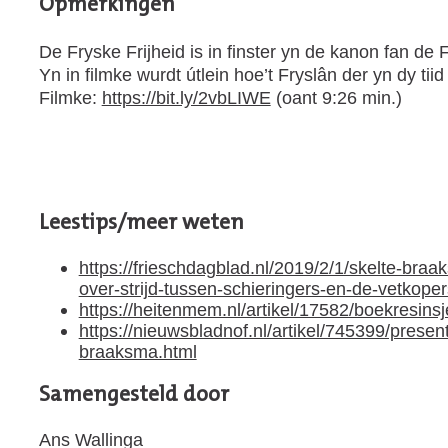
Opmerkingen
De Fryske Frijheid is in finster yn de kanon fan de 
Yn in filmke wurdt útlein hoe’t Fryslân der yn dy tiid 
Filmke:
https://bit.ly/2vbLIWE
(oant 9:26 min.)
Leestips/meer weten
https://frieschdagblad.nl/2019/2/1/skelte-bra
over-strijd-tussen-schieringers-en-de-vetkoper
https://heitenmem.nl/artikel/17582/boekresinsje
https://nieuwsbladnof.nl/artikel/745399/presen
braaksma.html
Samengesteld door
Ans Wallinga