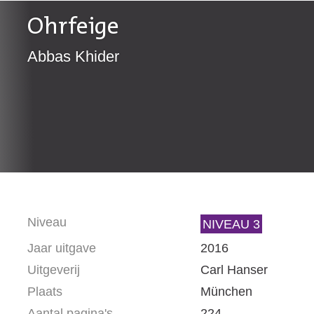
Ohrfeige
Abbas Khider
Niveau
NIVEAU 3
Jaar uitgave
2016
Uitgeverij
Carl Hanser
Plaats
München
Aantal pagina's
224