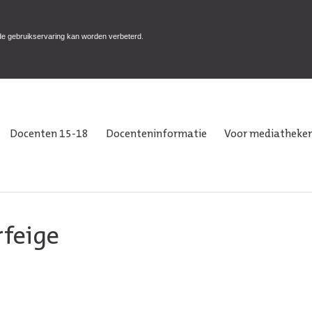
de gebruikservaring kan worden verbeterd.
Docenten 15-18
Docenteninformatie
Voor mediatheken
rfeige