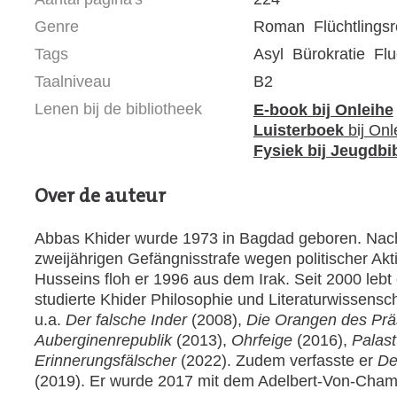
Genre
Roman
Flüchtlings
Tags
Asyl
Bürokratie
Flu
Taalniveau
B2
Lenen bij de bibliotheek
E-book
bij Onleihe
Luisterboek
bij Onl
Fysiek bij Jeugdbi
Over de auteur
Abbas Khider wurde 1973 in Bagdad geboren. Nach 
zweijährigen Gefängnisstrafe wegen politischer A
Husseins floh er 1996 aus dem Irak. Seit 2000 lebt
studierte Khider Philosophie und Literaturwissenscha
u.a.
Der falsche Inder
(2008),
Die Orangen des Prä
Auberginenrepublik
(2013),
Ohrfeige
(2016),
Palast
Erinnerungsfälscher
(2022). Zudem verfasste er
De
(2019). Er wurde 2017 mit dem Adelbert-Von-Cham