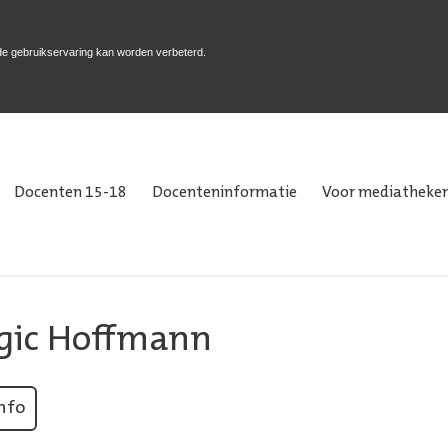
de gebruikservaring kan worden verbeterd.
Docenten 15-18
Docenteninformatie
Voor mediatheken
gic Hoffmann
nfo