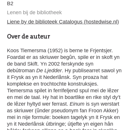
B2
Lenen bij de bibliotheek
Liene by de biblioteek Catalogus (hostedwise.nl)
Over de auteur
Koos Tiemersma (1952) is berne te Frjentsjer.
Foardat er as skriuwer begûn, spile er in skoft yn
de band Skift. Yn 2002 ferskynde syn
debútroman
De Ljedder
. Hy publisearret sawol yn
it Frysk as yn it Nederlânsk. Syn proaza hat
komplekse en trochtochte konstruksjes.
Tiemersma spilet in ferrifeljend spul mei de lêzer
en mei de taal. Hy hat in boartlike en rike styl dy’t
de lêzer hyltyd wer ferrast.
Einum
is syn werstart
as skriuwer (ûnder pseudonym fan Froon Akker)
mei in nije formule: boeken tagelyk yn it Frysk en
yn it Nederlânsk útbringe; útjefte yn eigen hân