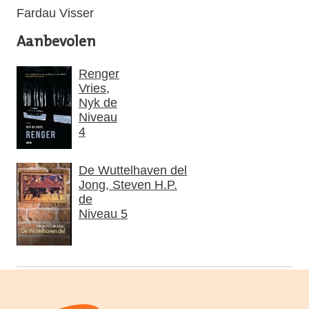
Fardau Visser
Aanbevolen
Renger
Vries,
Nyk de
Niveau
4
De Wuttelhaven del
Jong, Steven H.P.
de
Niveau 5