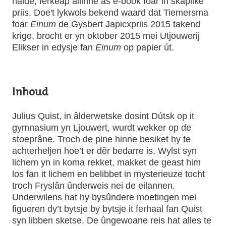
hâlde; ferkeap allinne as e-book foar in skaplike
priis. Doe't lykwols bekend waard dat Tiemersma
foar
Einum
de Gysbert Japicxpriis 2015 takend
krige, brocht er yn oktober 2015 mei Utjouwerij
Elikser in edysje fan
Einum
op papier út.
Inhoud
Julius Quist, in âlderwetske dosint Dútsk op it
gymnasium yn Ljouwert, wurdt wekker op de
stoeprâne. Troch de pine hinne besiket hy te
achterheljen hoe’t er dêr bedarre is. Wylst syn
lichem yn in koma rekket, makket de geast him
los fan it lichem en belibbet in mysterieuze tocht
troch Fryslân ûnderweis nei de eilannen.
Underwilens hat hy bysûndere moetingen mei
figueren dy’t bytsje by bytsje it ferhaal fan Quist
syn libben sketse. De ûngewoane reis hat alles te