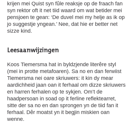
krijen mei Quist syn fûle reaksje op de fraach fan
syn rektor oft it net tiid waard om wat betider mei
pensjoen te gean: ‘De duvel mei my helje as ik op
jo suggestje yngean.’ Nee, dat hie er better net
sizze kind.
Leesaanwijzingen
Koos Tiemersma hat in byldzjende literêre styl
(mei in protte metafoaren). Sa no en dan ferwiist
Tiemersma nei oare skriuwers: it kin dy mear
aardichheid jaan oan it ferhaal om dizze skriuwers
en harren ferhalen op te sykjen. Om’t de
haadpersoan in soad op it ferline reflektearret,
sitte der sa no en dan sprongen yn de tiid fan it
ferhaal. Dêr moatst yn it begjin miskien oan
wenne.