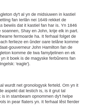
gleton dy't al yn de midsiuwen in kastiel
ting fan Ierlân nei 1649 rekket de
as bewiis dat it kastiel fan har is. Yn 1846
 soannen, Shay en John, krije elk in part.
hearre fermoarde ha. It ferhaal folget de
 each ferlieze en ûnder oare telâne komme
idaat-gouverneur John Hamilton fan de
agleton komme de twa famyljelinen en ek
a yn it boek is de magyske ferbûnens fan
ngelsk: 'eagle').
haal wurdt net gronologysk ferteld. Om yn it
spekt dat lestich is, is it grut tal
oek is in stambeam opnommen dy't helpe
s in pear flaters yn. It ferhaal lêst fierder