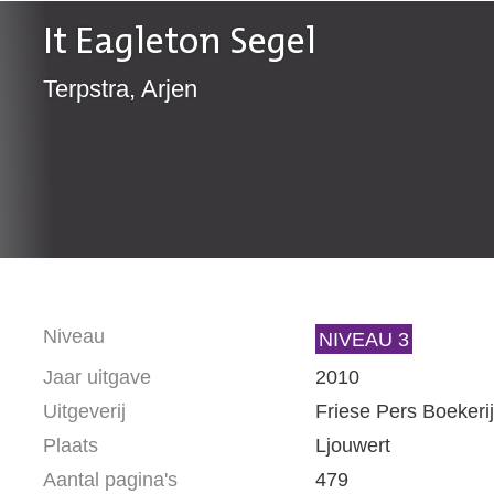
It Eagleton Segel
Terpstra, Arjen
Niveau
NIVEAU 3
Jaar uitgave
2010
Uitgeverij
Friese Pers Boekerij
Plaats
Ljouwert
Aantal pagina's
479