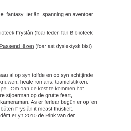
je
fantasy
Ierlân
spanning en aventoer
lioteek Fryslân
(foar leden fan Biblioteek
Passend lêzen
(foar ast dyslektysk bist)
au al op syn tolfde en op syn achttjinde
 skriuwen: heale romans, toanielstikken,
teapel. Om oan de kost te kommen hat
re stjoerman op de grutte feart,
 kameraman. As er ferlear begûn er op 'en
 bûten Fryslân it meast thúsfielt.
 dêr't er yn 2010 de Rink van der