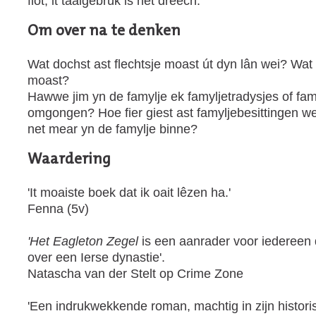
flot, it taalgebrûk is net dreech.
Om over na te denken
Wat dochst ast flechtsje moast út dyn lân wei? Wat 
moast?
Hawwe jim yn de famylje ek famyljetradysjes of fam
omgongen? Hoe fier giest ast famyljebesittingen w
net mear yn de famylje binne?
Waardering
'It moaiste boek dat ik oait lêzen ha.'
Fenna (5v)
'Het Eagleton Zegel
is een aanrader voor iedereen 
over een Ierse dynastie'.
Natascha van der Stelt op Crime Zone
'Een indrukwekkende roman, machtig in zijn historis