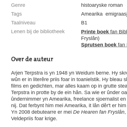
Genre
histoaryske roman
Tags
Amearika
emigraas
Taalniveau
B1
Lenen bij de bibliotheek
Printe boek
fan Bib
Fryslân)
Sprutsen boek
fan 
Over de auteur
Arjen Terpstra is yn 1948 yn Weidum berne. Hy skre
wûn er in literêre priis foar in toanielstik. Hy bleau
films en gedichten, mar alles kaam op in grutte s
Terpstra in protte by de ein hân. Sa wie er ûnder oa
ûndernimmer yn Amearika, freelance sjoernalist en
nij. Dat ferbynt him mei Amearika, it lân dêr't er him
Yn 2008 debutearre er mei
De Hearen fan Fryslân
,
Veldepriis foar krige.