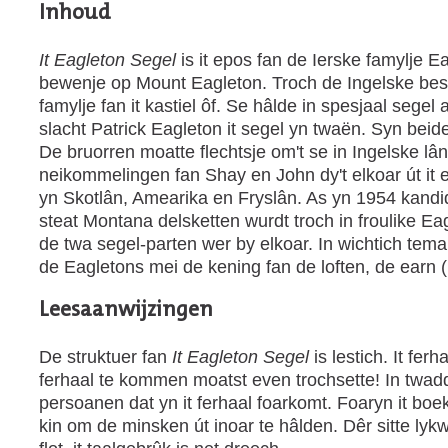
Inhoud
It Eagleton Segel
is it epos fan de Ierske famylje Ea
bewenje op Mount Eagleton. Troch de Ingelske beset
famylje fan it kastiel ôf. Se hâlde in spesjaal segel 
slacht Patrick Eagleton it segel yn twaën. Syn beide
De bruorren moatte flechtsje om't se in Ingelske lân
neikommelingen fan Shay en John dy't elkoar út it
yn Skotlân, Amearika en Fryslân. As yn 1954 kand
steat Montana delsketten wurdt troch in froulike E
de twa segel-parten wer by elkoar. In wichtich tem
de Eagletons mei de kening fan de loften, de earn (I
Leesaanwijzingen
De struktuer fan
It Eagleton Segel
is lestich. It fer
ferhaal te kommen moatst even trochsette! In twadde a
persoanen dat yn it ferhaal foarkomt. Foaryn it b
kin om de minsken út inoar te hâlden. Dêr sitte lykwol