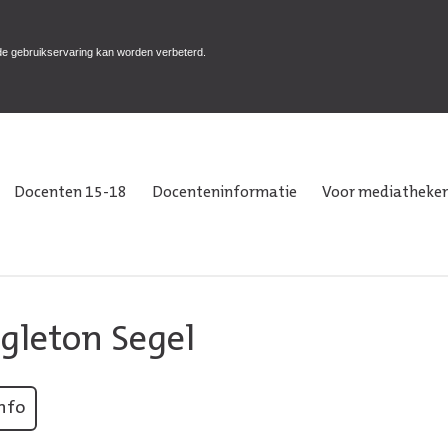
de gebruikservaring kan worden verbeterd.
Docenten 15-18
Docenteninformatie
Voor mediatheken
agleton Segel
nfo