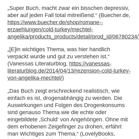
„Super Buch, macht zwar ein bisschen depressiv,
aber auf jeden Fall total mitreißend.“ (Buecher.de,
https://www.buecher.de/shop/romane--
erzaehlungen/cold-turkey/mechtel-
angelika/products_products/detail/prod_id/06780234/
„[E]in wichtiges Thema, was hier handlich
verpackt wurde und gut zu verstehen ist.“
(Vanessas Literaturblog,
https://vanessas-
literaturblog.de/2014/04/13/rezension-cold-turkey-
von-angelika-mechtel/
)
„Das Buch zeigt erschreckend realistisch, wie
einfach es ist, drogenabhängig zu werden. Die
Auswirkungen und Folgen des Drogenkonsums
sind genauso Thema wie die echte oder
eingebildete ‚Schuld‘ von Angehörigen. Ohne mit
dem erhobenen Zeigefinger zu drohen, erfährt
man Wichtiges zum Thema.“ (LovelyBooks,