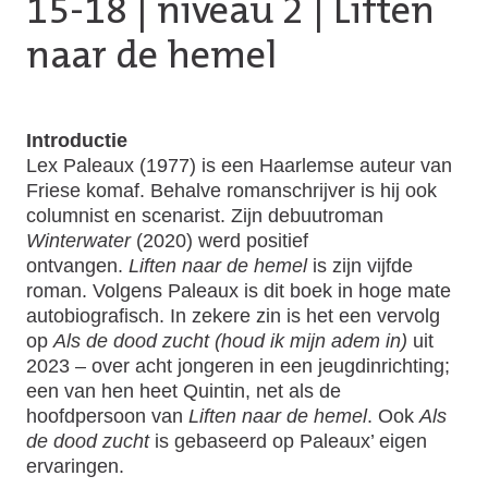
15-18
|
niveau 2
| Liften
naar de hemel
Introductie
Lex Paleaux (1977) is een Haarlemse auteur van
Friese komaf. Behalve romanschrijver is hij ook
columnist en scenarist. Zijn debuutroman
Winterwater
(2020) werd positief
ontvangen.
Liften naar de hemel
is zijn vijfde
roman. Volgens Paleaux is dit boek in hoge mate
autobiografisch. In zekere zin is het een vervolg
op
Als de dood zucht (houd ik mijn adem in)
uit
2023 – over acht jongeren in een jeugdinrichting;
een van hen heet Quintin, net als de
hoofdpersoon van
Liften naar de hemel
. Ook
Als
de dood zucht
is gebaseerd op Paleaux’ eigen
ervaringen.