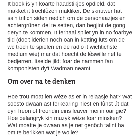
It boek is yn koarte haadstikjes opdield, dat
makket it trochlêzen makliker. De skriuwer hat
sa'n tritich siden nedich om de personaazjes en
achtergrûnen del te setten, dan begjint de gong
deryn te kommen. It ferhaal spilet yn in no foarbye
tiid (doe't iderien noch oan in ketting luts om de
wc troch te spielen en de radio it wichtichste
medium wie) mar dat hoecht de lêswille net te
bedjerren. Itselde jildt foar de nammen fan
komponisten dy't Wadman neamt.
Om over na te denken
Hoe trou moat ien wêze as er in relaasje hat? Wat
soesto dwaan ast ferkearing hiest en fûnst út dat
dyn freon of freondin eins leaver mei in oar gie?
Hoe belangryk kin muzyk wêze foar minsken?
Wat moatte je dwaan as je net genôch talint ha
om te berikken wat je wolle?