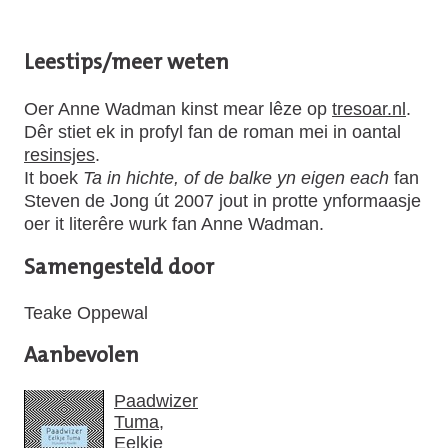
Leestips/meer weten
Oer Anne Wadman kinst mear lêze op
tresoar.nl
.
Dêr stiet ek in profyl fan de roman mei in oantal
resinsjes
.
It boek
Ta in hichte, of de balke yn eigen each
fan
Steven de Jong út 2007 jout in protte ynformaasje
oer it literêre wurk fan Anne Wadman.
Samengesteld door
Teake Oppewal
Aanbevolen
Paadwizer
Tuma,
Eelkje