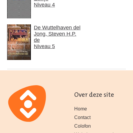
Niveau 4
De Wuttelhaven del
Jong, Steven H.P.
de
Niveau 5
Over deze site
Home
Contact
Colofon