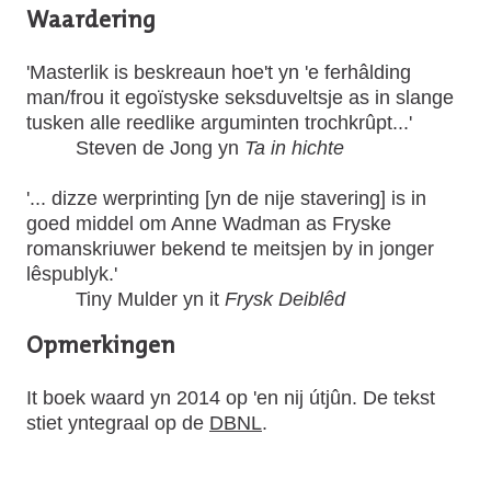
Waardering
'Masterlik is beskreaun hoe't yn 'e ferhâlding
man/frou it egoïstyske seksduveltsje as in slange
tusken alle reedlike arguminten trochkrûpt...'
Steven de Jong yn
Ta in hichte
'... dizze werprinting [yn de nije stavering] is in
goed middel om Anne Wadman as Fryske
romanskriuwer bekend te meitsjen by in jonger
lêspublyk.'
Tiny Mulder yn it
Frysk Deiblêd
Opmerkingen
It boek waard yn 2014 op 'en nij útjûn. De tekst
stiet yntegraal op de
DBNL
.