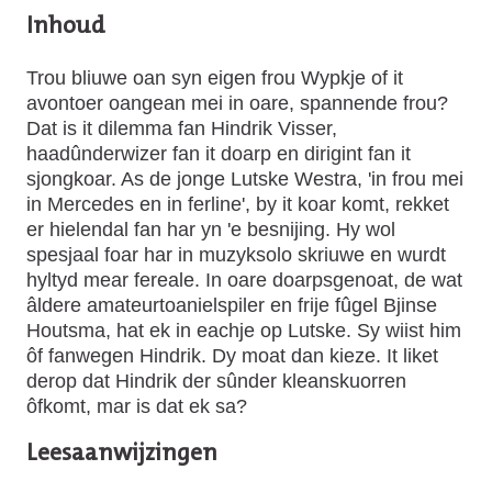
Inhoud
Trou bliuwe oan syn eigen frou Wypkje of it
avontoer oangean mei in oare, spannende frou?
Dat is it dilemma fan Hindrik Visser,
haadûnderwizer fan it doarp en dirigint fan it
sjong­koar. As de jonge Lutske Westra, 'in frou mei
in Mercedes en in ferline', by it koar komt, rekket
er hielendal fan har yn 'e besnijing. Hy wol
spesjaal foar har in muzyksolo skriuwe en wurdt
hyltyd mear fereale. In oare doarpsgenoat, de wat
âldere amateurtoanielspiler en frije fûgel Bjinse
Houtsma, hat ek in eachje op Lutske. Sy wiist him
ôf fanwegen Hindrik. Dy moat dan kieze. It liket
derop dat Hindrik der sûnder kleanskuorren
ôfkomt, mar is dat ek sa?
Leesaanwijzingen