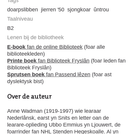
Tags
doarpslibben
jierren '50
sjongkoar
ûntrou
Taalniveau
B2
Lenen bij de bibliotheek
E-book
fan de online Biblioteek
(foar alle
biblioteekleden)
Printe boek
fan Biblioteek Fryslân
(foar leden fan
Biblioteek Fryslân)
Sprutsen boek
fan Passend lêzen
(foar ast
dyslektysk bist)
Over de auteur
Anne Wadman (1919-1997) wie learaar
Nederlânsk, earst yn Snits en letter oan de
learare-oplieding Ubbo Emmius yn Ljouwert, de
foarrinder fan NHL Stenden Hegeskoalle. Al yn