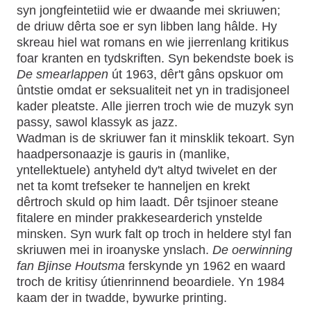
syn jongfeintetiid wie er dwaande mei skriuwen;
de driuw dêrta soe er syn libben lang hâlde. Hy
skreau hiel wat romans en wie jierrenlang kritikus
foar kranten en tydskriften. Syn bekendste boek is
De smearlappen
út 1963, dêr't gâns opskuor om
ûntstie omdat er seksualiteit net yn in tradisjoneel
kader pleatste. Alle jierren troch wie de muzyk syn
passy, sawol klas­syk as jazz.
Wadman is de skriuwer fan it minsklik tekoart. Syn
haadpersonaazje is gauris in (manlike,
yntellektuele) antyheld dy't altyd twivelet en der
net ta komt trefseker te hanneljen en krekt
dêrtroch skuld op him laadt. Dêr tsjinoer steane
fitalere en minder prakkesearderich ynstelde
mins­ken. Syn wurk falt op troch in heldere styl fan
skriuwen mei in iroanyske ynslach.
De oerwinning
fan Bjinse Houtsma
ferskynde yn 1962 en waard
troch de kritisy útienrinnend beoardiele. Yn 1984
kaam der in twadde, bywurke printing.