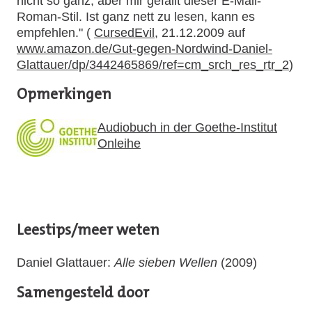
nicht so ganz, aber mir gefällt dieser E-Mail-
Roman-Stil. Ist ganz nett zu lesen, kann es
empfehlen." (
CursedEvil
, 21.12.2009 auf
www.amazon.de/Gut-gegen-Nordwind-Daniel-
Glattauer/dp/3442465869/ref=cm_srch_res_rtr_2
)
Opmerkingen
Audiobuch in der Goethe-Institut
Onleihe
Leestips/meer weten
Daniel Glattauer:
Alle sieben Wellen
(2009)
Samengesteld door