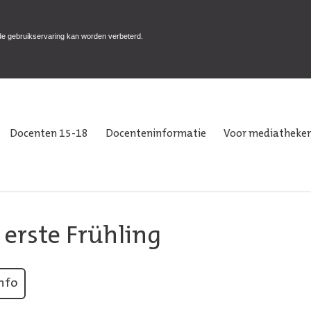
de gebruikservaring kan worden verbeterd.
Docenten 15-18
Docenteninformatie
Voor mediatheken
 erste Frühling
nfo